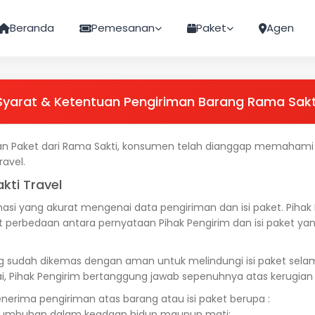
Beranda
Pemesanan
Paket
Agen
Syarat & Ketentuan Pengiriman Barang Rama Sakt
 Paket dari Rama Sakti, konsumen telah dianggap memahami 
avel.
kti Travel
si yang akurat mengenai data pengiriman dan isi paket. Pihak 
t perbedaan antara pernyataan Pihak Pengirim dan isi paket y
 sudah dikemas dengan aman untuk melindungi isi paket selama
 Pihak Pengirim bertanggung jawab sepenuhnya atas kerugian 
nerima pengiriman atas barang atau isi paket berupa :
 tumbuhan dalam keadaan hidup maupun mati;