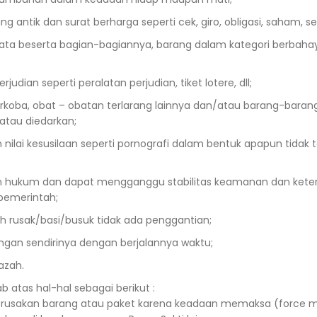
 antik dan surat berharga seperti cek, giro, obligasi, saham, sertif
ta beserta bagian-bagiannya, barang dalam kategori berbaha
ian seperti peralatan perjudian, tiket lotere, dll;
arkoba, obat – obatan terlarang lainnya dan/atau barang-bar
atau diedarkan;
ilai kesusilaan seperti pornografi dalam bentuk apapun tidak t
n hukum dan dapat mengganggu stabilitas keamanan dan kete
pemerintah;
 rusak/basi/busuk tidak ada penggantian;
ngan sendirinya dengan berjalannya waktu;
azah.
 atas hal-hal sebagai berikut :
erusakan barang atau paket karena keadaan memaksa (force ma