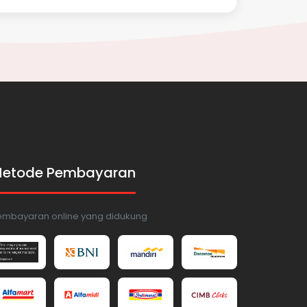
etode Pembayaran
embayaran online yang didukung