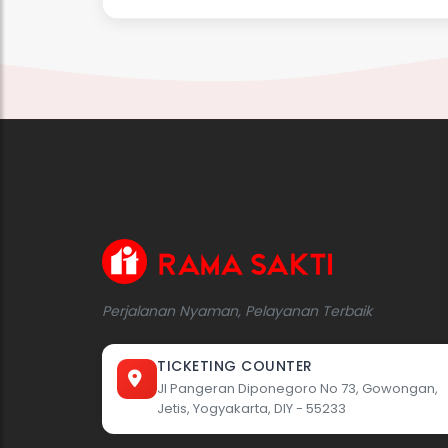
Perjalanan Nyaman, Pelayanan Terbaik
TICKETING COUNTER
Jl Pangeran Diponegoro No 73, Gowongan,
Jetis, Yogyakarta, DIY - 55233