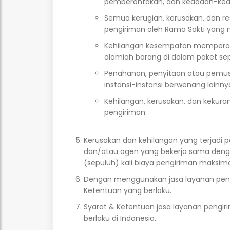
pemberontakan, dan keadaan-kead
Semua kerugian, kerusakan, dan res
pengiriman oleh Rama Sakti yang 
Kehilangan kesempatan memperoleh
alamiah barang di dalam paket se
Penahanan, penyitaan atau pemusna
instansi-instansi berwenang lain
Kehilangan, kerusakan, dan kekuran
pengiriman.
Kerusakan dan kehilangan yang terjadi p
dan/atau agen yang bekerja sama dengan
(sepuluh) kali biaya pengiriman maksimal
Dengan menggunakan jasa layanan peng
Ketentuan yang berlaku.
Syarat & Ketentuan jasa layanan pengir
berlaku di Indonesia.