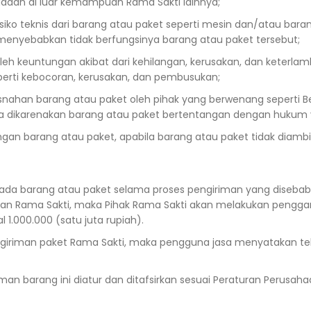
aan di luar kemampuan Rama Sakti lainnya;
iko teknis dari barang atau paket seperti mesin dan/atau baran
menyebabkan tidak berfungsinya barang atau paket tersebut;
 keuntungan akibat dari kehilangan, kerusakan, dan keterlam
perti kebocoran, kerusakan, dan pembusukan;
han barang atau paket oleh pihak yang berwenang seperti Bea C
nya dikarenakan barang atau paket bertentangan dengan hukum 
gan barang atau paket, apabila barang atau paket tidak diambil s
ada barang atau paket selama proses pengiriman yang disebabka
 Rama Sakti, maka Pihak Rama Sakti akan melakukan penggantia
 1.000.000 (satu juta rupiah).
iriman paket Rama Sakti, maka pengguna jasa menyatakan te
iman barang ini diatur dan ditafsirkan sesuai Peraturan Perus